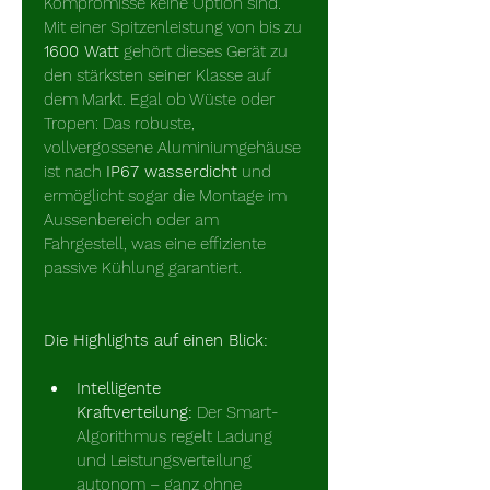
Kompromisse keine Option sind.
Mit einer Spitzenleistung von bis zu 
1600 Watt
 gehört dieses Gerät zu 
den stärksten seiner Klasse auf 
dem Markt. Egal ob Wüste oder 
Tropen: Das robuste, 
vollvergossene Aluminiumgehäuse 
ist nach 
IP67 wasserdicht
 und 
ermöglicht sogar die Montage im 
Aussenbereich oder am 
Fahrgestell, was eine effiziente 
passive Kühlung garantiert.
Die Highlights auf einen Blick:
Intelligente 
Kraftverteilung:
 Der Smart-
Algorithmus regelt Ladung 
und Leistungsverteilung 
autonom – ganz ohne 