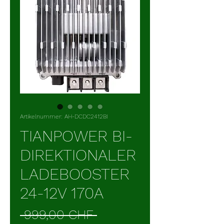
Artikelnummer: AH-DCDC2412BI
TIANPOWER BI-
DIREKTIONALER
LADEBOOSTER
24-12V 170A
Standardpreis
 999,00 CHF 