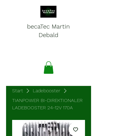
becaTec Martin
Debald
Batterien, Elektronik und
Service für mobile Systeme
Start
Ladebooster
TIANPOWER BI-DIREKTIONALER
LADEBOOSTER 24-12V 170A