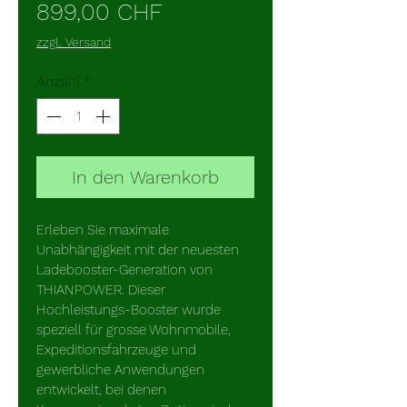
Sale-
899,00 CHF
Preis
zzgl. Versand
Anzahl
*
In den Warenkorb
Erleben Sie maximale 
Unabhängigkeit mit der neuesten 
Ladebooster-Generation von 
THIANPOWER. Dieser 
Hochleistungs-Booster wurde 
speziell für grosse Wohnmobile, 
Expeditionsfahrzeuge und 
gewerbliche Anwendungen 
entwickelt, bei denen 