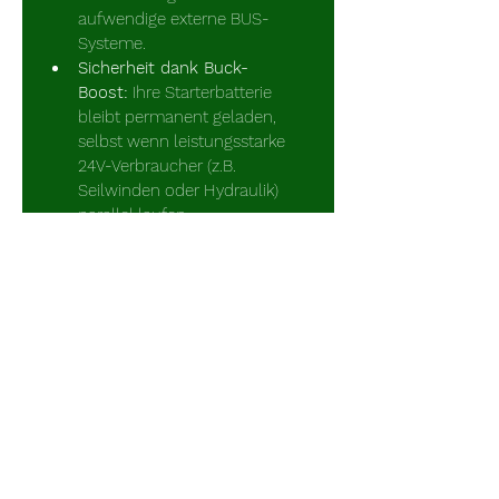
aufwendige externe BUS-
Systeme.
Sicherheit dank Buck-
Boost:
 Ihre Starterbatterie 
bleibt permanent geladen, 
selbst wenn leistungsstarke 
24V-Verbraucher (z.B. 
Seilwinden oder Hydraulik) 
parallel laufen.
Notstart-Funktion 
(Bidirektional):
 Ist die 
Starterbatterie leer? Kein 
Problem. Per Rückladung 
können Sie die Starterbatterie 
in kürzester Zeit über die 
Aufbaubatterie oder 
Landstrom wieder startklar 
machen.