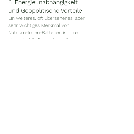
6. 
Energieunabhängigkeit 
und Geopolitische Vorteile
Ein weiteres, oft übersehenes, aber 
sehr wichtiges Merkmal von 
Natrium-Ionen-Batterien ist ihre 
Unabhängigkeit von geopolitischen 
Spannungen. Da Natrium in vielen 
Regionen der Welt reichlich 
vorhanden ist, könnte eine 
weitverbreitete Nutzung dieser 
Technologie dazu beitragen, die 
Abhängigkeit von Rohstoffen zu 
verringern, die oft aus politisch 
instabilen Regionen stammen, wie 
etwa Lithium aus Südamerika oder 
Kobalt aus der Demokratischen 
Republik Kongo.
Natrium-Ionen-Batterien könnten 
zu einer stabileren und geopolitisch 