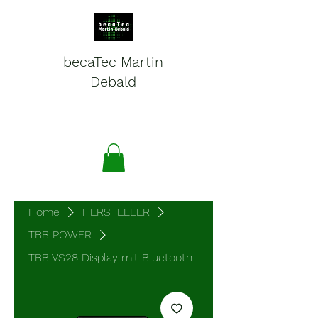
becaTec Martin
Debald
Batteries, electronics and
service for mobile systems
Home
HERSTELLER
TBB POWER
TBB VS28 Display mit Bluetooth