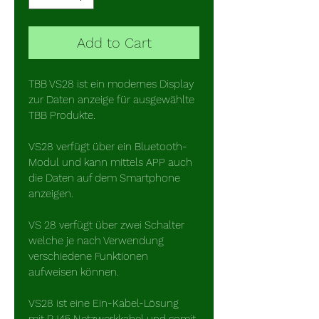
Add to Cart
TBB VS28 ist ein modernes Display 
zur Daten anzeige für ausgewählte 
TBB Produkte.
VS28 verfügt über ein Bluetooth-
Modul und kann mittels APP auch 
die Daten auf dem Smartphone 
anzeigen.
VS 28 verfügt über zwei Schalter 
welche je nach Verwendung 
verschiedene Funktionen 
aufweisen können.
VS28 ist eine Ein-Kabel-Lösung 
mit RJ45 Netzwerkkabel und somit 