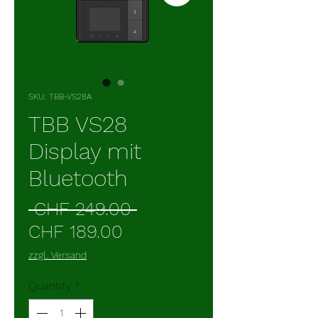
SKU: TBB-VS28A
TBB VS28
Display mit
Bluetooth
Regular
 CHF 249.00 
Sale
Price
CHF 189.00
Price
zzgl. Versand
Quantity
*