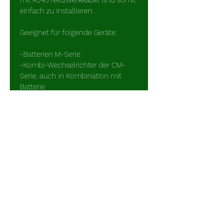
einfach zu installieren.
Geeignet für folgende Geräte:
-Batterien M-Serie
-Kombi-Wechselrichter der CM-
Serie, auch in Kombination mit 
Batterie
-Wechselrichter neue Serie ab 
Mitte 2026
Anzeige, je nach Konfiguration:
-Spannung, Strom, SOC
-Netzspannung, Eingangsstrom, 
Eingangsstrombegrenzung, 
Funktion
-Leistung, Belastung
Funktion Schalter: