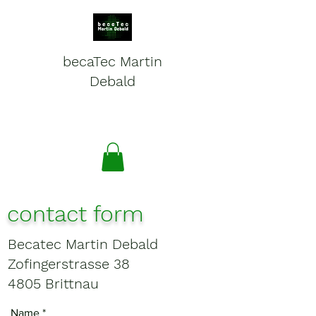
becaTec Martin
Debald
Batteries, electronics and
service for mobile systems
contact form
Becatec Martin Debald
Zofingerstrasse 38
4805 Brittnau
Name