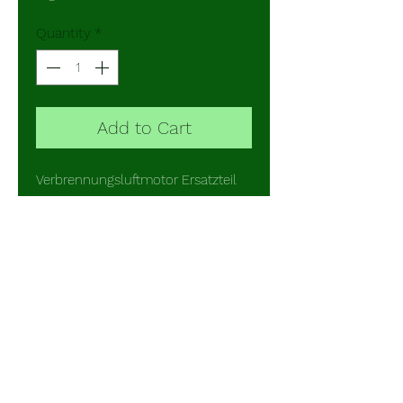
Quantity
*
Add to Cart
Verbrennungsluftmotor Ersatzteil
Motor komplett mit Dichtung
JP5709
Passt auch für Aquahot Gen1, WCS 
Combi-Heizung, Belief Parking 
Heater Combi