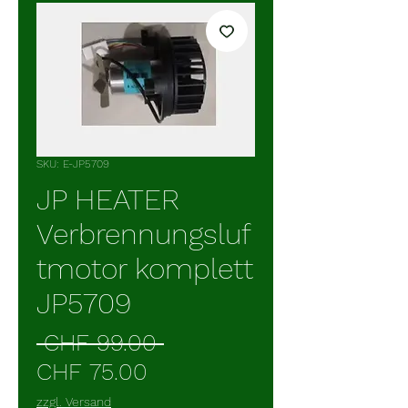
SKU: E-JP5709
JP HEATER
Verbrennungsluf
tmotor komplett
JP5709
Regular
 CHF 99.00 
Sale
Price
CHF 75.00
Price
zzgl. Versand