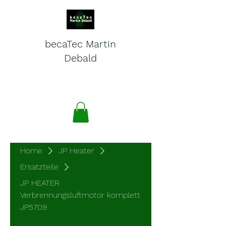
becaTec Martin
Debald
Batteries, electronics and
service for mobile systems
Home
JP Heater
Ersatzteile
JP HEATER
Verbrennungsluftmotor komplett
JP5709